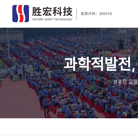
과학적발전, 
성훙은 고정밀