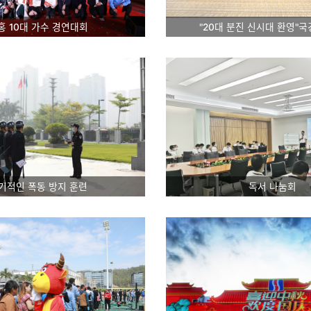
홍 10대 가수 경연대회
"20대 분진 신시대 환영"
기적인 폭동 방지 훈련
독서 나눔회