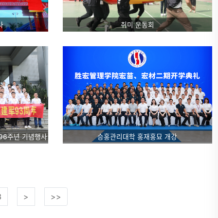
사
취미 운동회
96주년 기념행사
승홍관리대학 홍재홍묘 개강
3
>
>>