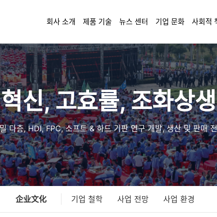
회사 소개
제품 기술
뉴스 센터
기업 문화
사회적 
혁신, 고효률, 조화상
 다층, HDI, FPC, 소프트 & 하드 기판 연구 개발, 생산 및 판매
企业文化
기업 철학
사업 전망
사업 환경