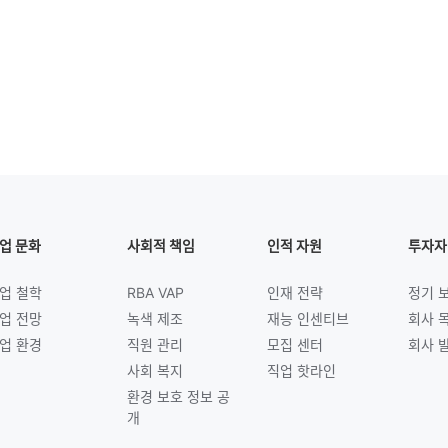
업 문화
사회적 책임
인적 자원
투자자
업 철학
RBA VAP
인재 전략
정기 
업 전망
녹색 제조
재능 인센티브
회사 
업 환경
직원 관리
모집 센터
회사 
사회 복지
직업 핫라인
환경 보호 정보 공
개