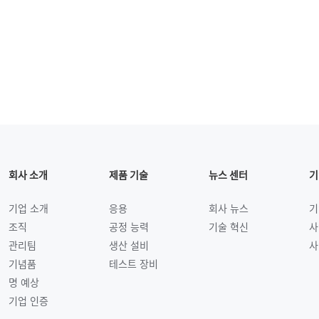
회사 소개
제품 기술
뉴스 센터
기
기업 소개
응용
회사 뉴스
기
조직
공정 능력
기술 혁신
사
관리팀
생산 설비
사
기념품
테스트 장비
명 예상
기업 인증