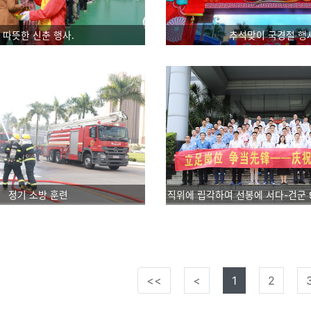
따뜻한 신춘 행사.
추석맞이 국경절 행
정기 소방 훈련
직위에 립각하여 선봉에 서다-건군 
<<
<
1
2