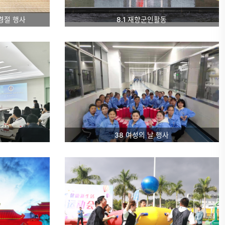
국경절 행사
8.1 재향군인활동
38 여성의 날 행사