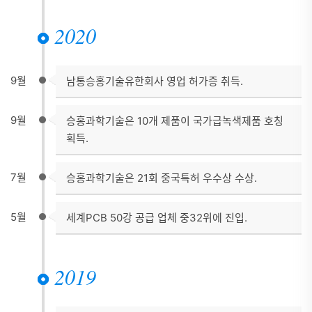
2020
9월
남통승홍기술유한회사 영업 허가증 취득.
9월
승홍과학기술은 10개 제품이 국가급녹색제품 호칭
획득.
7월
승홍과학기술은 21회 중국특허 우수상 수상.
5월
세계PCB 50강 공급 업체 중32위에 진입.
2019