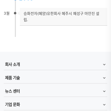
3월
승화전자(혜양)유한회사 혜주시 혜성구 마안진 설
립.
회사 소개
제품 기술
뉴스 센터
기업 문화