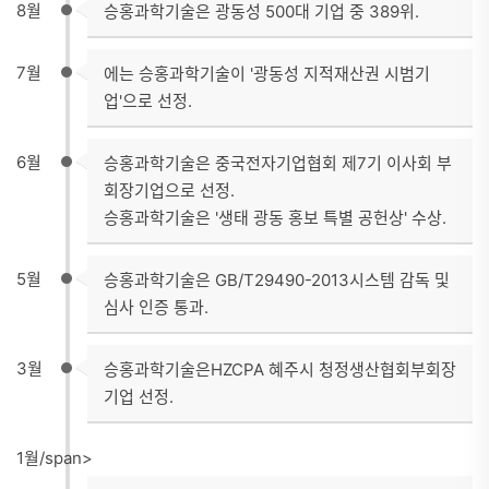
8월
승홍과학기술은 광동성 500대 기업 중 389위.
7월
에는 승홍과학기술이 '광동성 지적재산권 시범기
업'으로 선정.
6월
승홍과학기술은 중국전자기업협회 제7기 이사회 부
회장기업으로 선정.
승홍과학기술은 '생태 광동 홍보 특별 공헌상' 수상.
5월
승홍과학기술은 GB/T29490-2013시스템 감독 및
심사 인증 통과.
3월
승홍과학기술은HZCPA 혜주시 청정생산협회부회장
기업 선정.
1월/span>