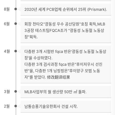
8월
2020년 세계 PCB업체 순위에서 25위 (Prismark).
6월
회장 천타오"광동성 우수 공산당원"호칭 획득,MLB
3공장 테스트팀FQCA조가 "광동성 노동절 노동상
장"획득.
4월
다층판 3개 시험반 fqca 반은'광동성 노동절 노동상
장'을 수상하였다.
다층판 3개 검사과정 fqca 반은"후이저우시 선진
반"을, 다층판 1개 닝핑핑은"후이양구 모범 노동
자"를 받았다. 修改翻译结果
3월
MLB사업부의 월 생산량 50만 ㎡ 돌파.
2월
남통승홍기술유한회사 건설 시작.