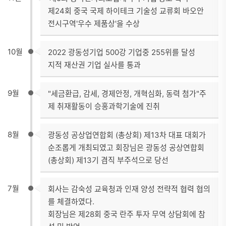
제24회 중국 국제 하이테크 기술성 교류회 바오안
전시구역'우수 제품상'을 수상
10월
2022 광동성기업 500강 기업중 255위를 달성
지적 재산권 기업 실사를 통과
9월
"세금환급, 감세, 경제안정, 개혁심화, 동력 첨가"주
제 취재활동이 승홍과학기술에 진취
8월
광동성 공상업연합회 (총상회) 제13차 대표 대회가
순조롭게 개최되였고 회장님은 광동성 공상연합회
(총상회) 제13기 겸직 부주석으로 당선
7월
회사는 감숙성 교육청과 인재 양성 전략적 협력 협의
를 체결하였다.
회장님은 제28회 중국 란주 투자 무역 상담회에 참