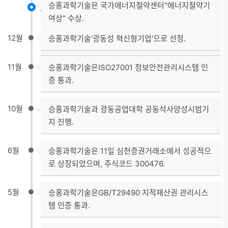
2015
승홍과학기술은 국가에너지절약센터"에너지절약기
여상" 수상.
승홍과학기술은 'PCB 친환경 제조 표준 도달 기업'
12월
승홍과학기술'광동성 혁신형기업'으로 선정.
칭호 획득.
11월
승홍과학기술은ISO27001 정보안전관리시스템 인
증 통과.
10월
승홍과학기술과 광동공업대학 공동석사양성시범기
지 진행.
6월
승홍과학기술은 11일 심천증권거래소에서 성공적으
로 상장되었으며, 주식코드 300476.
5월
승홍과학기술은GB/T29490 지적재산권 관리시스
템 인증 통과.