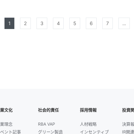
1
2
3
4
5
6
7
...
業文化
社会的責任
採用情報
投資
業理念
RBA VAP
人材戦略
決算
ベント記事
グリーン製造
インセンティブ
IR関