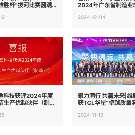
维胜杯”拔河比赛圆满
2024年广东省制造业
业榜单
12
2024-12-04
.乐鱼科技获评2024年度
聚力同行 共赢未来|维
清洁生产优越伙伴（制造
获TCL华星“卓越质量
25
2024-11-19