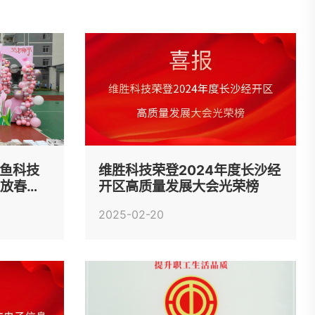
乐鱼科技
维胜科技荣登2024年度长沙经
绽放春日
开区高质量发展大会光荣榜
2025-02-20