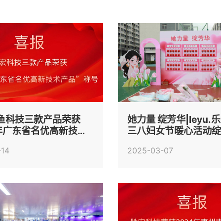
.乐鱼科技三款产品荣获
她力量 绽芳华|leyu.
4年广东省名优高新技术
三八妇女节暖心活动
称号
温情
-14
2025-03-07