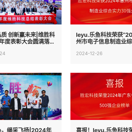
质 创新赢未来|维胜科
leyu.乐鱼科技荣获“2
4年度表彰大会圆满落
州市电子信息制造业
30强企业”称号
-24
2024-12-26
，绳采飞扬|2024年
喜报！leyu.乐鱼科技