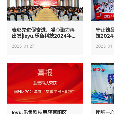
表彰先进促奋进、凝心聚力再
守正铸品
出发|leyu.乐鱼科技2024年度
技202
先进集体及先进个人表彰大会
幕
2025-01-27
2025-01
圆满举行
leyu.乐鱼科技荣获惠阳区
团结一心