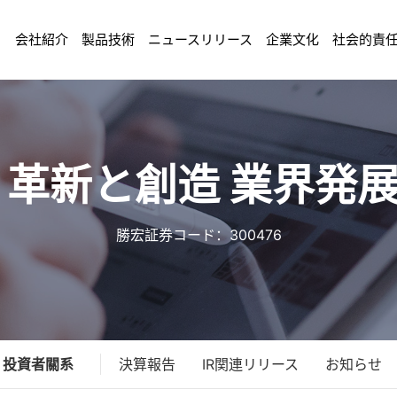
会社紹介
製品技術
ニュースリリース
企業文化
社会的責
 革新と創造 業界発
勝宏証券コード：300476
投資者關系
決算報告
IR関連リリース
お知らせ